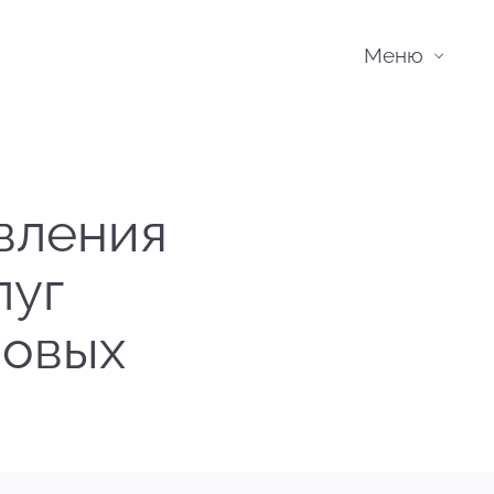
Меню
вления
луг
повых