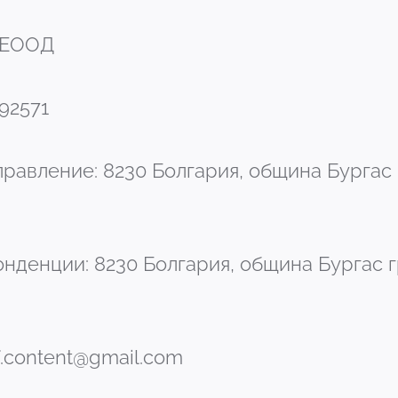
 ЕООД
92571
равление: 8230 Болгария, община Бургас г
нденции: 8230 Болгария, община Бургас гр
.content@gmail.com