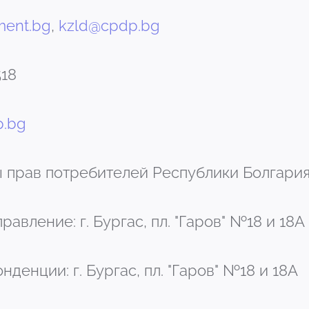
ment.bg
,
kzld@cpdp.bg
518
.bg
ы прав потребителей Республики Болгари
равление: г. Бургас, пл. "Гаров" №18 и 18А
денции: г. Бургас, пл. "Гаров" №18 и 18А