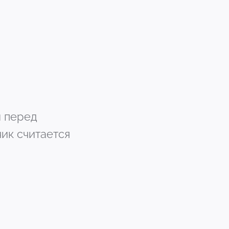
и перед
чик считается