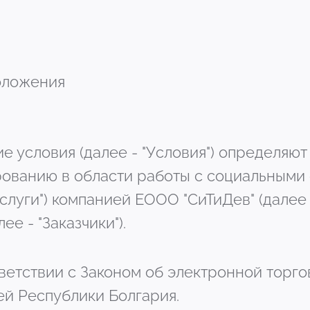
оложения
ие условия (далее - "Условия") определяют
рованию в области работы с социальными 
Услуги") компанией ЕООО "СиТиДев" (далее 
ее - "Заказчики").
етствии с Законом об электронной торго
ей Республики Болгария.