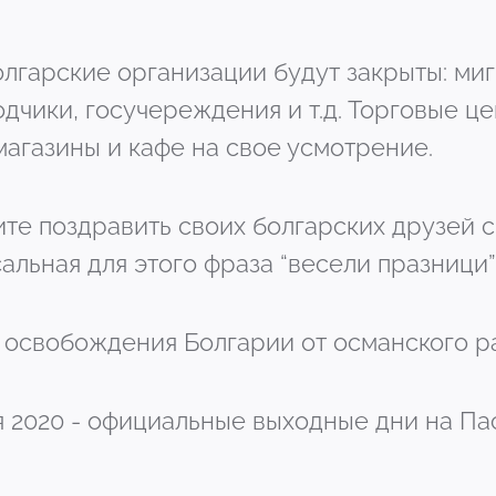
олгарские организации будут закрыты: миг
дчики, госучереждения и т.д. Торговые це
магазины и кафе на свое усмотрение.
ите поздравить своих болгарских друзей с
альная для этого фраза “весели празници” 
ь освобождения Болгарии от османского р
еля 2020 - официальные выходные дни на П