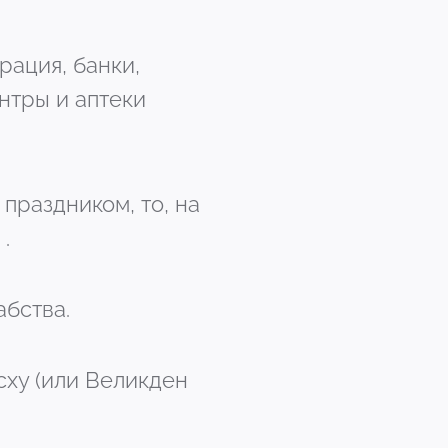
рация, банки,
нтры и аптеки
 праздником, то, на
.
абства.
асху (или Великден