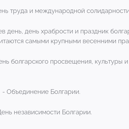
- День труда и международной солидарност
иев день, день храбрости и праздник болга
читаются самыми крупными весенними пра
 День болгарского просвещения, культуры и
0 - Объединение Болгарии.
 День независимости Болгарии.