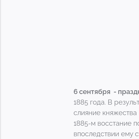
6 сентября - праз
1885 года. В резул
слияние княжества 
1885-м восстание п
впоследствии ему с