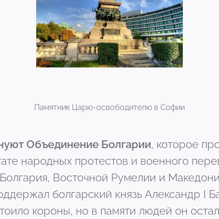
Памятник Царю-освободителю в Софии
днуют Объединение Болгарии
, которое пр
ьтате народных протестов и военного пер
Болгария, Восточной Румелии и Македони
оддержал болгарский князь Александр I Ба
тоило короны, но в памяти людей он остал