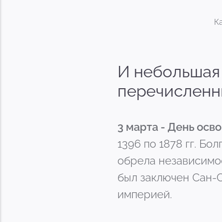
К
И небольшая 
перечисленн
3 марта - День осв
1396 по 1878 гг. Бо
обрела независимос
был заключен Сан-
империей.