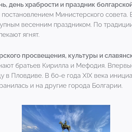
ень, день храбрости и праздник болгарско
а постановлением Министерского совета. 
упным весенним праздником. По традиции 
пекают ягнят.
арского просвещения, культуры и славян
нают братьев Кирилла и Мефодия. Впервы
ду в Пловдиве. В 60-е года XIX века иници
анилась и на другие города Болгарии.