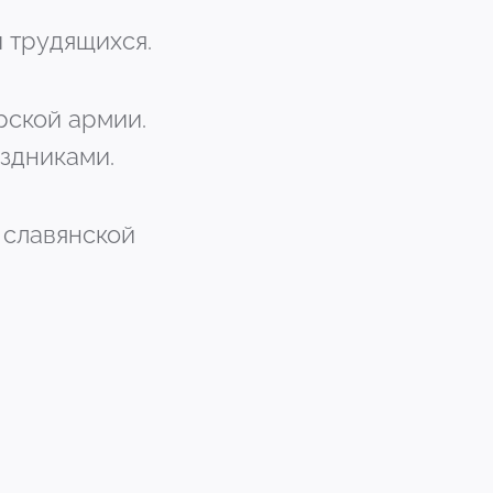
и трудящихся.
рской армии.
здниками.
 славянской