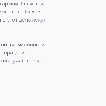
й армии
. Является
Вместе с Пасхой
в этот день пекут
ской письменности
.
е праздник
атива учителей из