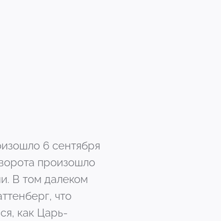
оизошло 6 сентября
еворота произошло
и. В том далеком
ттенберг, что
ся, как Царь-