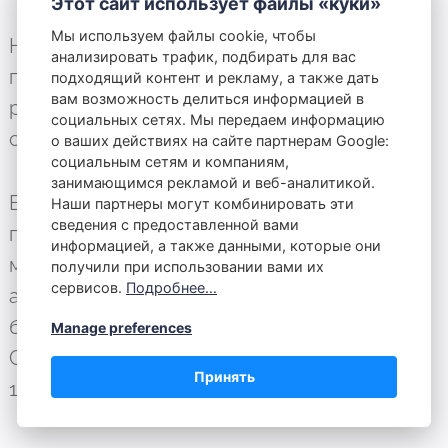
Этот сайт использует файлы «куки»
Мы используем файлы cookie, чтобы
На эти же мобильные номера можно
анализировать трафик, подбирать для вас
позвонить и продиктовать оператору
подходящий контент и рекламу, а также дать
вам возможность делиться информацией в
регистрационный номер автомобиля, но с
социальных сетях. Мы передаем информацию
смс, на мой взгляд, процедура попроще.
о ваших действиях на сайте партнерам Google:
социальным сетям и компаниям,
занимающимся рекламой и веб-аналитикой.
Если проживаете или работаете в районе
Наши партнеры могут комбинировать эти
сведения с предоставленной вами
платной зоны, то можно приобрести
информацией, а также данными, которые они
месячный абонемент. Месячный личный
получили при использовании вами их
сервисов.
Подробнее…
абонемент, если живете в данном районе,
будет стоить около 5 лев, годовой - 55 лев.
Manage preferences
Служебные платные абонементы стоят от
Принять
120 до 350 лев за месяц.